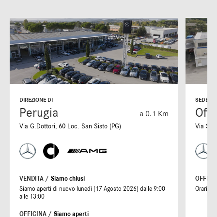
DIREZIONE DI
SEDE DI
Perugia
Offi
a 0.1 Km
Via G.Dottori, 60 Loc. San Sisto (PG)
Via S. 
VENDITA /
Siamo chiusi
OFFICI
Siamo aperti di nuovo lunedì (17 Agosto 2026) dalle 9:00
Orari 7:
alle 13:00
OFFICINA /
Siamo aperti