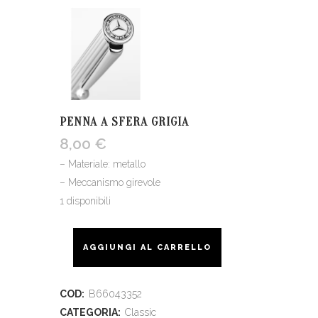
PENNA A SFERA GRIGIA
8,00
€
– Materiale: metallo
– Meccanismo girevole
1 disponibili
AGGIUNGI AL CARRELLO
COD:
B66043352
CATEGORIA:
Classic