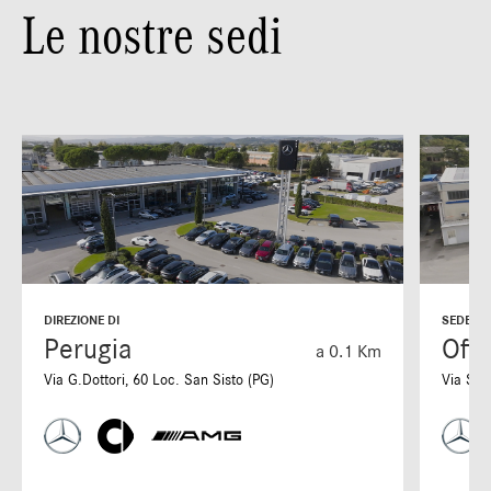
Le nostre sedi
DIREZIONE DI
SEDE DI
Perugia
Offi
a 0.1 Km
Via G.Dottori, 60 Loc. San Sisto (PG)
Via S. 