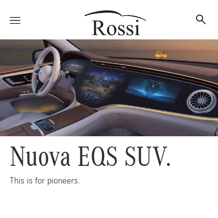
Vetture
Veicoli
Nuova EQS SUV.
Officina
This is for pioneers.
Accessori e Collection