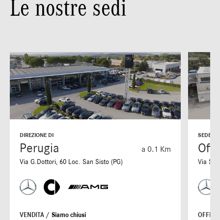
Le nostre sedi
DIREZIONE DI
SEDE DI
Perugia
Offi
a 0.1 Km
Via G.Dottori, 60 Loc. San Sisto (PG)
Via S. 
VENDITA /
Siamo chiusi
OFFICI