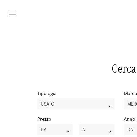
Vetture
Cerca 
Veicoli
Officina
Tipologia
Marca
USATO
MER
Accessori e
Prezzo
Anno
Collection
DA
A
DA