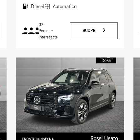
Diesel
Automatico
37
SCOPRI
Persone
interessate
o
Rossi Usato
PRONTA CONSEGNA