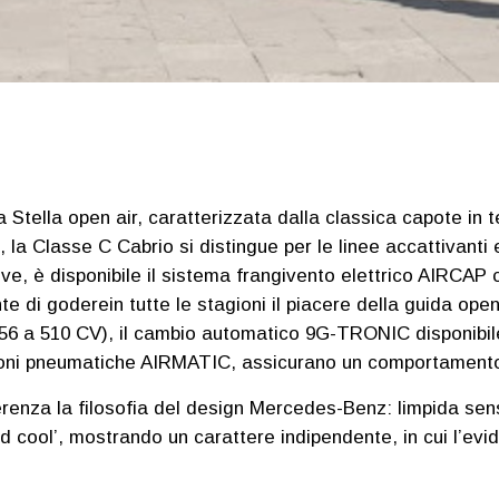
tella open air, caratterizzata dalla classica capote in t
a Classe C Cabrio si distingue per le linee accattivanti e 
ive, è disponibile il sistema frangivento elettrico AIRCAP
di goderein tutte le stagioni il piacere della guida open ai
6 a 510 CV), il cambio automatico 9G-TRONIC disponibile 
ioni pneumatiche AIRMATIC, assicurano un comportamento 
enza la filosofia del design Mercedes-Benz: limpida sens
and cool’, mostrando un carattere indipendente, in cui l’e