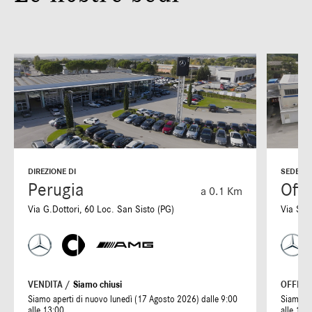
DIREZIONE DI
SEDE DI
Perugia
Offi
a 0.1 Km
Via G.Dottori, 60 Loc. San Sisto (PG)
Via S. 
VENDITA /
Siamo chiusi
OFFICI
Siamo aperti di nuovo lunedì (17 Agosto 2026) dalle 9:00
Siamo ap
alle 13:00
alle 19: