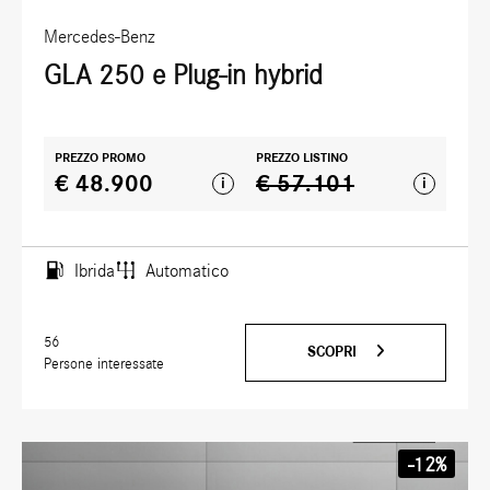
Mercedes-Benz
GLA 250 e Plug-in hybrid
PREZZO PROMO
PREZZO LISTINO
€ 48.900
€ 57.101
i
i
Ibrida
Automatico
56
SCOPRI
Persone interessate
-12%