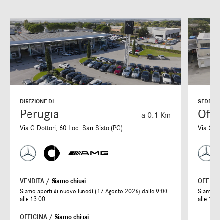
DIREZIONE DI
SEDE DI
Perugia
Offi
a 0.1 Km
Via G.Dottori, 60 Loc. San Sisto (PG)
Via S. 
VENDITA /
Siamo chiusi
OFFICI
Siamo aperti di nuovo lunedì (17 Agosto 2026) dalle 9:00
Siamo ap
alle 13:00
alle 19:
OFFICINA /
Siamo chiusi