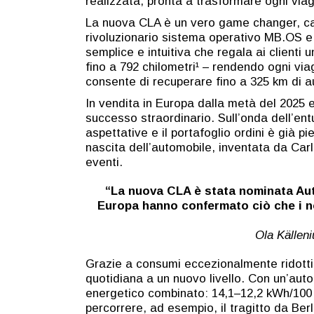
realizzata, pronta a trasformare ogni viag
La nuova CLA è un vero game changer, capac
rivoluzionario sistema operativo MB.OS e 
semplice e intuitiva che regala ai client
fino a 792 chilometri¹ – rendendo ogni via
consente di recuperare fino a 325 km di au
In vendita in Europa dalla metà del 2025 e 
successo straordinario. Sull’onda dell’ent
aspettative e il portafoglio ordini è già p
nascita dell’automobile, inventata da Car
eventi.
“La nuova CLA è stata nominata Aut
Europa hanno confermato ciò che i nos
Ola Källen
Grazie a consumi eccezionalmente ridotti 
quotidiana a un nuovo livello. Con un’au
energetico combinato: 14,1–12,2 kWh/100 
percorrere, ad esempio, il tragitto da Ber