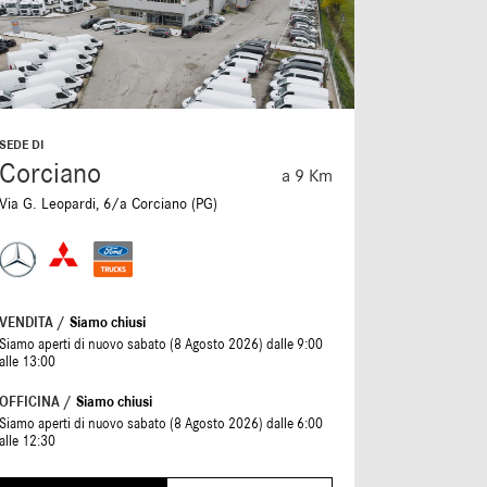
SEDE DI
SEDE DI
Corciano
Folign
a 9 Km
Via G. Leopardi, 6/a Corciano (PG)
S.S. Flamin
VENDITA /
Siamo chiusi
VENDITA /
S
Siamo aperti di nuovo sabato (8 Agosto 2026) dalle 9:00
Siamo aperti 
alle 13:00
alle 13:00
OFFICINA /
Siamo chiusi
Siamo aperti di nuovo sabato (8 Agosto 2026) dalle 6:00
alle 12:30