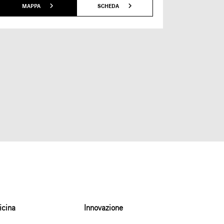
MAP
MAPPA
SCHEDA
icina
Innovazione