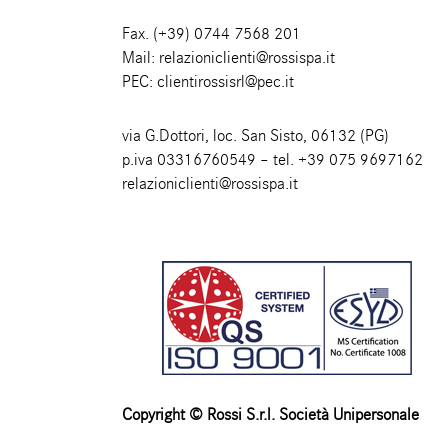
Fax. (+39) 0744 7568 201
Mail:
relazioniclienti@rossispa.it
PEC:
clientirossisrl@pec.it
via G.Dottori, loc. San Sisto, 06132 (PG)
p.iva 03316760549 – tel.
+39 075 9697162
relazioniclienti@rossispa.it
Copyright © Rossi S.r.l. Società Unipersonale