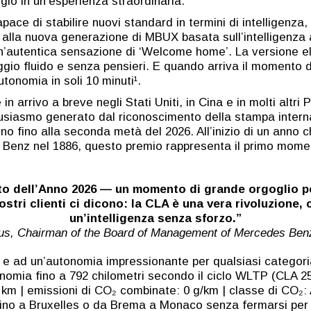
gio in un’esperienza straordinaria.
e di stabilire nuovi standard in termini di intelligenza, 
alla nuova generazione di MBUX basata sull’intelligenza ar
i un’autentica sensazione di ‘Welcome home’. La versione 
ggio fluido e senza pensieri. E quando arriva il momento di
tonomia in soli 10 minuti¹.
in arrivo a breve negli Stati Uniti, in Cina e in molti altri
usiasmo generato dal riconoscimento della stampa internazi
ieno fino alla seconda metà del 2026. All’inizio di un anno 
l Benz nel 1886, questo premio rappresenta il primo momen
o dell’Anno 2026 — un momento di grande orgoglio pe
tri clienti ci dicono: la CLA è una vera rivoluzione, c
un’intelligenza senza sforzo.”
ius, Chairman of the Board of Management of Mercedes Be
e ad un’autonomia impressionante per qualsiasi categoria,
tonomia fino a 792 chilometri secondo il ciclo WLTP (CLA
km | emissioni di CO₂ combinate: 0 g/km | classe di CO₂:
lino a Bruxelles o da Brema a Monaco senza fermarsi per ri