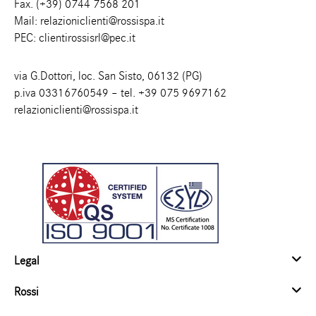
Fax. (+39) 0744 7568 201
Mail:
relazioniclienti@rossispa.it
PEC:
clientirossisrl@pec.it
via G.Dottori, loc. San Sisto, 06132 (PG)
p.iva 03316760549 – tel.
+39 075 9697162
relazioniclienti@rossispa.it
Legal
Rossi