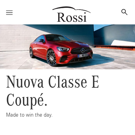
Vetture
Veicoli
Nuova Classe E
Officina
Coupé.
Made to win the day.
Accessori e Collection