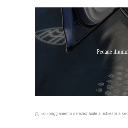
Pedane illumin
[1] Equipaggiamento selezionabile a richiesta a se