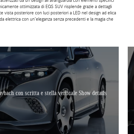
erizzati da un design all’avanguardia con elementi specifici
icamente ottimizzata di EQS SUV risplende grazie a dettagli
 vista posteriore con luci posteriori a LED nel design ad elica
ida elettrica con un’eleganza senza precedenti e la magia che
bach con scritta e stella verticale Show details