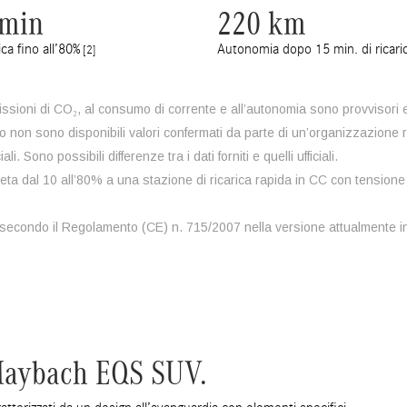
 min
220 km
rica fino all’80%
Autonomia dopo 15 min. di ricari
[2]
emissioni di CO₂, al consumo di corrente e all’autonomia sono provvisori 
to non sono disponibili valori confermati da parte di un’organizzazione 
li. Sono possibili differenze tra i dati forniti e quelli ufficiali.
ompleta dal 10 all’80% a una stazione di ricarica rapida in CC con tensio
 secondo il Regolamento (CE) n. 715/2007 nella versione attualmente in
-Maybach EQS SUV.