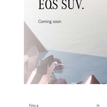
EQS SUV.
Coming soon.
Fino a
In