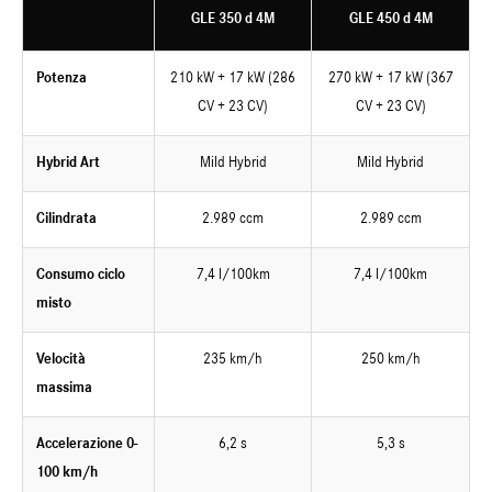
GLE 350 d 4M
GLE 450 d 4M
Potenza
210 kW + 17 kW (286
270 kW + 17 kW (367
CV + 23 CV)
CV + 23 CV)
Hybrid Art
Mild Hybrid
Mild Hybrid
Cilindrata
2.989 ccm
2.989 ccm
Consumo ciclo
7,4 l/100km
7,4 l/100km
misto
Velocità
235 km/h
250 km/h
massima
Accelerazione 0-
6,2 s
5,3 s
100 km/h