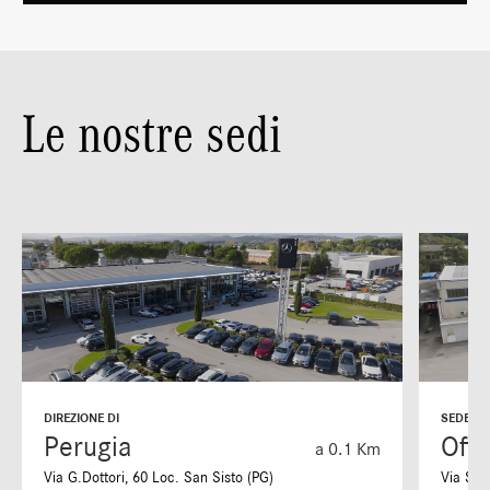
Le nostre sedi
DIREZIONE DI
SEDE DI
Perugia
Offi
a 0.1 Km
Via G.Dottori, 60 Loc. San Sisto (PG)
Via S. 