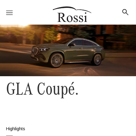
Vetture
Veicoli
GLA Coupé.
Officina
Accessori e Collection
Highlights