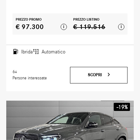
PREZZO PROMO
PREZZO LISTINO
€ 97.300
€ 119.516
i
i
Ibrida
Automatico
64
SCOPRI
Persone interessate
-19%