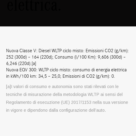
elettrica.
Nuova Classe V: Diesel WLTP ciclo misto: Emissioni CO2 (g/km):
252 (300d) – 164 (220d); Consumo (l/100 Km): 9,606 (300d) –
6,246 (220d).[a]
Nuova EQV 300: WLTP ciclo misto: consumo di energia elettrica
in kWh/100 km: 34,5 – 25,0; Emissioni di CO2 (g/km): 0.
[a]I valori di consumo e autonomia sono stati rilevati con le
tecniche di misurazione della metodologia WLTP ai sensi del
Regolamento di esecuzione (UE) 2017/1153 nella sua versione
in vigore e dipendono dalla configurazione dell’auto.