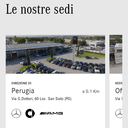
Le nostre sedi
DIREZIONE DI
SEDE DI
Perugia
Offi
a 0.1 Km
Via G.Dottori, 60 Loc. San Sisto (PG)
Via S. 