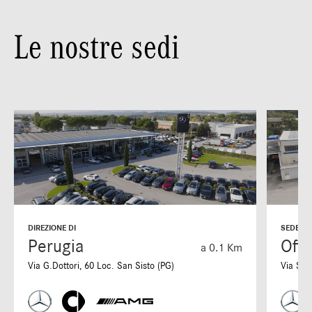
Le nostre sedi
DIREZIONE DI
SEDE DI
Perugia
Offi
a 0.1 Km
Via G.Dottori, 60 Loc. San Sisto (PG)
Via S. 