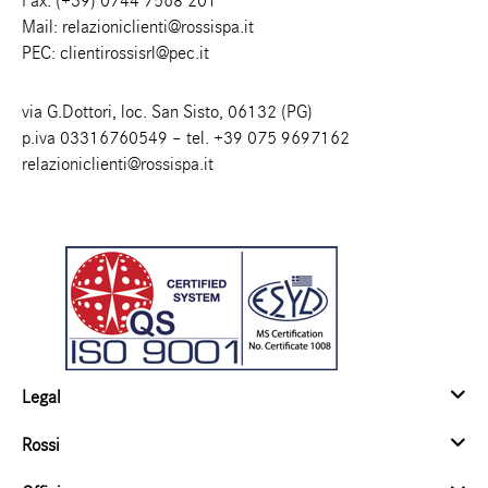
Fax. (+39) 0744 7568 201
Mail:
relazioniclienti@rossispa.it
PEC:
clientirossisrl@pec.it
via G.Dottori, loc. San Sisto, 06132 (PG)
p.iva 03316760549 – tel.
+39 075 9697162
relazioniclienti@rossispa.it
Legal
Rossi