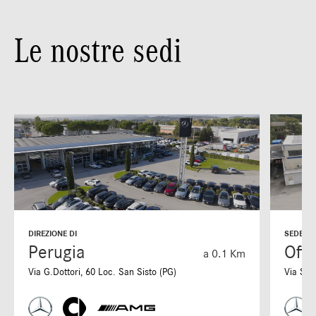
Le nostre sedi
DIREZIONE DI
SEDE DI
Perugia
Offi
a 0.1 Km
Via G.Dottori, 60 Loc. San Sisto (PG)
Via S. 