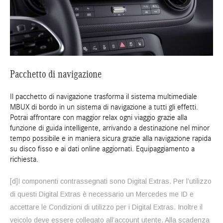
Pacchetto di navigazione
Il pacchetto di navigazione trasforma il sistema multimediale
MBUX di bordo in un sistema di navigazione a tutti gli effetti.
Potrai affrontare con maggior relax ogni viaggio grazie alla
funzione di guida intelligente, arrivando a destinazione nel minor
tempo possibile e in maniera sicura grazie alla navigazione rapida
su disco fisso e ai dati online aggiornati. Equipaggiamento a
richiesta.
[d]I componenti contrassegnati sono Digital Extras. Per l’utilizzo
di questi Digital Extras è necessario un Mercedes me ID e
accettare le Condizioni di utilizzo per i Digital Extras. Inoltre il
veicolo deve essere collegato all’account utente. Alla scadenza