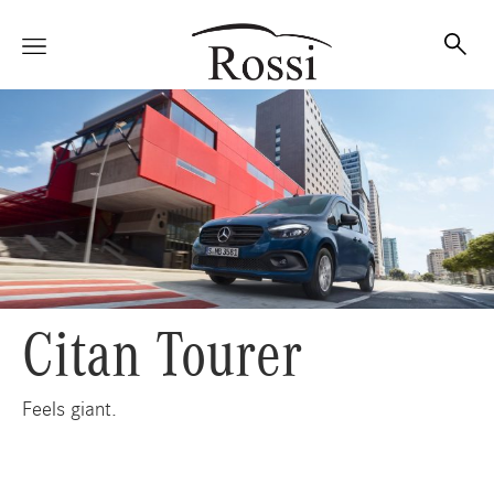
Vetture
Veicoli
Citan Tourer
Officina
Feels giant.
Accessori e Collection