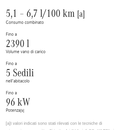
5,1 – 6,7 l/100 km
[a]
Consumo combinato
Fino a
2390 l
Volume vano di carico
Fino a
5 Sedili
nell’abitacolo
Fino a
96 kW
Potenza
[b]
[a]I valori indicati sono stati rilevati con le tecniche di