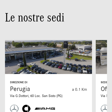
Le nostre sedi
DIREZIONE DI
SEDE DI
Perugia
Offi
a 0.1 Km
Via G.Dottori, 60 Loc. San Sisto (PG)
Via S. 