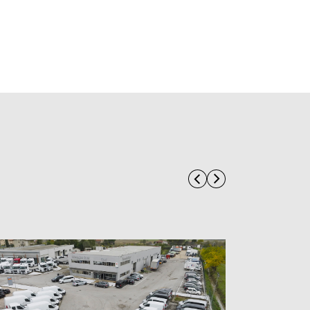
nza”.