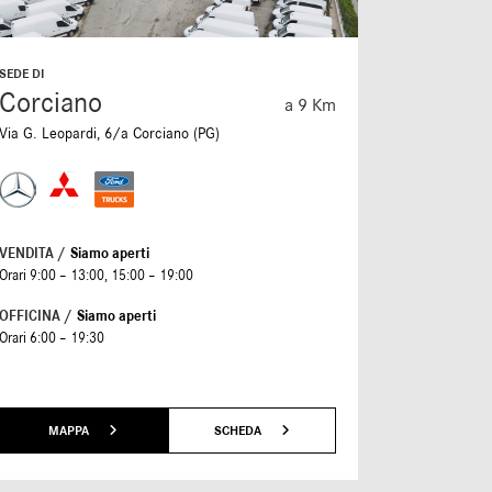
SEDE DI
SEDE DI
Corciano
Folign
a 9 Km
Via G. Leopardi, 6/a Corciano (PG)
S.S. Flamin
VENDITA /
Siamo aperti
VENDITA /
S
Orari 9:00 – 13:00, 15:00 – 19:00
Orari 9:00 – 
OFFICINA /
Siamo aperti
Orari 6:00 – 19:30
MAPPA
SCHEDA
MAP