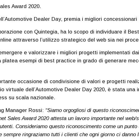
Sales Award 2020.
l’Automotive Dealer Day, premia i migliori concessionari dig
borazione con Quintegia, ha lo scopo di individuare il Best
line attraverso l’utilizzo strategico del web sia nei proc
 emergere e valorizzare i migliori progetti implementati d
 platea esempi di best practice in grado di generare mecca
rtante occasione di condivisione di valori e progetti real
podio virtuale dell’Automotive Dealer Day 2020, è stata una
ess su scala nazionale.
ing Manager Rossi:
“Siamo orgogliosi di questo riconoscime
net Sales Award 2020 attesta un lavoro importante nel web/s
utenti.
Consideriamo questo riconoscimento come un punto d
sempre ringraziamo tutti i clienti che ogni giorno ci danno 