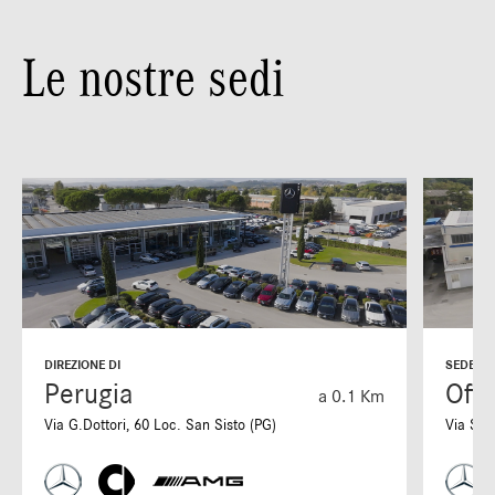
Le nostre sedi
DIREZIONE DI
SEDE DI
Perugia
Offi
a 0.1 Km
Via G.Dottori, 60 Loc. San Sisto (PG)
Via S. 