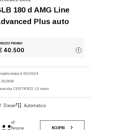
LB 180 d AMG Line
dvanced Plus auto
PREZZO PROMO
€ 40.500
i
matricolata il 05/2024
6.262KM
ranzia CERTIFIED 12 mesi
Diesel
Automatico
40
SCOPRI
Persone