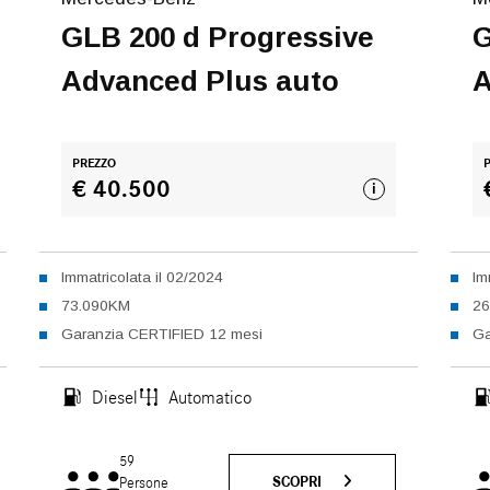
GLB 200 d Progressive
G
Advanced Plus auto
A
PREZZO
€ 40.500
i
Immatricolata il 02/2024
Im
73.090KM
2
Garanzia CERTIFIED 12 mesi
Ga
Diesel
Automatico
59
SCOPRI
Persone