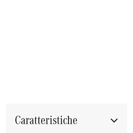
SCARICA SCHEDA PDF
CONTATTACI ORA
Salva o scansiona
il QR CODE
Caratteristiche