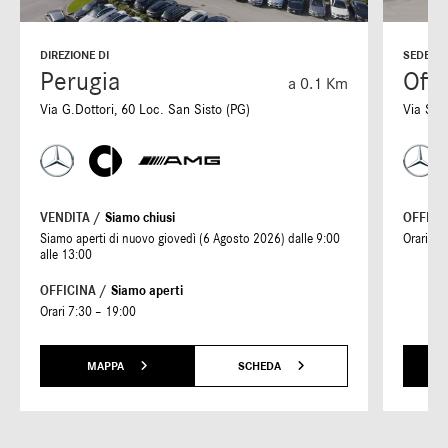
DIREZIONE DI
SEDE DI
Perugia
Offi
a 0.1 Km
Via G.Dottori, 60 Loc. San Sisto (PG)
Via S. 
VENDITA /
Siamo chiusi
OFFICI
Siamo aperti di nuovo giovedì (6 Agosto 2026) dalle 9:00
Orari 7:
alle 13:00
OFFICINA /
Siamo aperti
Orari 7:30 – 19:00
MAPPA
SCHEDA