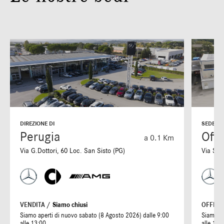
DIREZIONE DI
SEDE DI
Perugia
Offi
a 0.1 Km
Via G.Dottori, 60 Loc. San Sisto (PG)
Via S. 
VENDITA /
Siamo chiusi
OFFICI
Siamo aperti di nuovo sabato (8 Agosto 2026) dalle 9:00
Siamo ap
alle 13:00
alle 19: