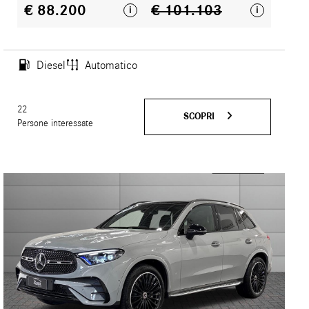
€ 88.200
€ 101.103
i
i
Diesel
Automatico
22
SCOPRI
Persone interessate