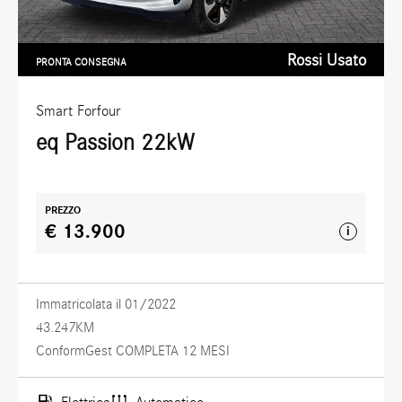
Rossi Usato
PRONTA CONSEGNA
Smart
Forfour
eq Passion 22kW
PREZZO
€ 13.900
i
Immatricolata il 01/2022
43.247KM
ConformGest COMPLETA 12 MESI