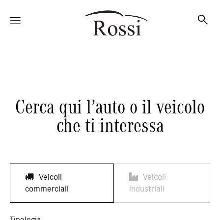
Vetture
Cerca qui l’auto o il veicolo
Veicoli
che ti interessa
Officina
Veicoli
Veicoli
Accessori e Collection
commerciali
industriali
Tipologia