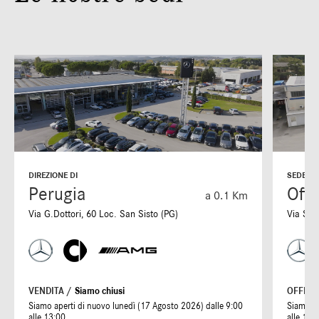
DIREZIONE DI
SEDE DI
Perugia
Offi
a 0.1 Km
Via G.Dottori, 60 Loc. San Sisto (PG)
Via S. 
VENDITA /
Siamo chiusi
OFFICI
Siamo aperti di nuovo lunedì (17 Agosto 2026) dalle 9:00
Siamo ap
alle 13:00
alle 19: