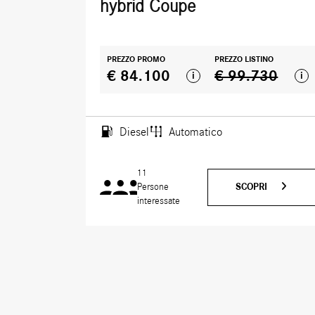
hybrid Coupe
PREZZO PROMO
PREZZO LISTINO
€ 84.100
€ 99.730
i
i
Diesel
Automatico
11
SCOPRI
Persone
interessate