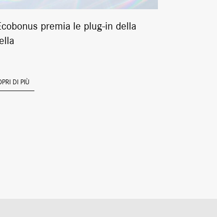
Ecobonus premia le plug-in della
Campionat
ella
Sprint – R
pronto per
PRI DI PIÙ
SCOPRI DI PIÙ