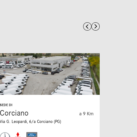
SEDE DI
SEDE DI
Corciano
Folign
a 9 Km
Via G. Leopardi, 6/a Corciano (PG)
S.S. Flamin