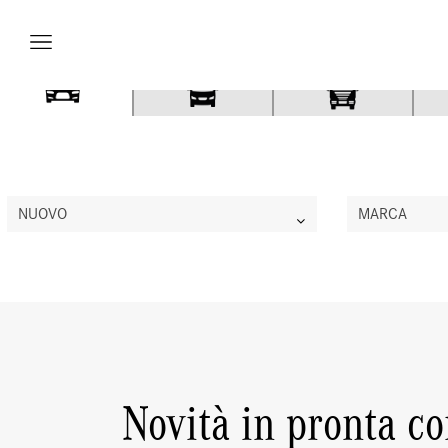
Vetture
Veicoli
NUOVO
MARCA
Officina
Accessori e
Novità in pronta c
Collection