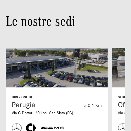
Le nostre sedi
DIREZIONE DI
SEDE DI
Perugia
Offi
a 0.1 Km
Via G.Dottori, 60 Loc. San Sisto (PG)
Via S. 