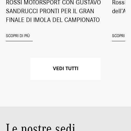
ROSSI MOTORSPORT CON GUSTAVO
RossiMo
SANDRUCCI PRONTI PER IL GRAN
dell’A
FINALE DI IMOLA DEL CAMPIONATO
ITALIANO GRAN TURISMO SPRINT
SCOPRI DI PIÙ
SCOPRI DI 
VEDI TUTTI
Le nostre sedi