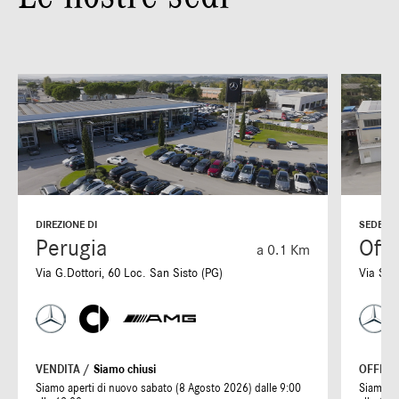
DIREZIONE DI
SEDE DI
Perugia
Offi
a 0.1 Km
Via G.Dottori, 60 Loc. San Sisto (PG)
Via S. 
VENDITA /
Siamo chiusi
OFFICI
Siamo aperti di nuovo sabato (8 Agosto 2026) dalle 9:00
Siamo ap