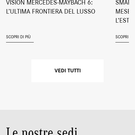
VISION MERCEDES-MAYBACH 6:
SMART
L’ULTIMA FRONTIERA DEL LUSSO
MESE, 
L’ESTAT
SCOPRI DI PIÙ
SCOPRI DI 
VEDI TUTTI
Le nostre sedi