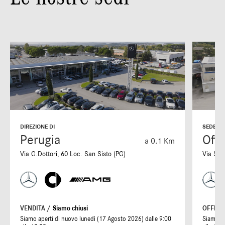
DIREZIONE DI
SEDE DI
Perugia
Offi
a 0.1 Km
Via G.Dottori, 60 Loc. San Sisto (PG)
Via S. 
VENDITA /
Siamo chiusi
OFFICI
Siamo aperti di nuovo lunedì (17 Agosto 2026) dalle 9:00
Siamo ap